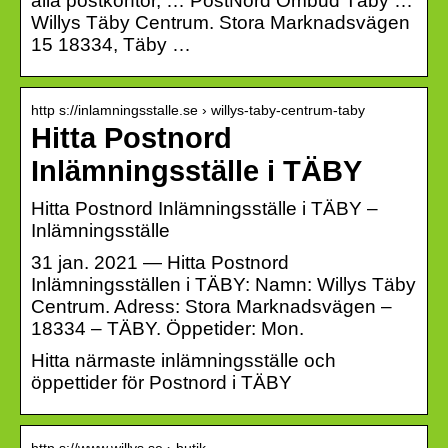
alla postkontor, … PostNord Ombud Täby …
Willys Täby Centrum. Stora Marknadsvägen
15 18334, Täby …
http s://inlamningsstalle.se › willys-taby-centrum-taby
Hitta Postnord
Inlämningsställe i TÄBY
Hitta Postnord Inlämningsställe i TÄBY –
Inlämningsställe
31 jan. 2021 — Hitta Postnord
Inlämningsställen i TÄBY: Namn: Willys Täby
Centrum. Adress: Stora Marknadsvägen –
18334 – TÄBY. Öppetider: Mon.
Hitta närmaste inlämningsställe och
öppettider för Postnord i TÄBY
http s://www.willys.se › butik