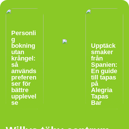
Personli
g
bokning
Upptäck
utan
smaker
krångel:
från
så
Spanien:
används
En guide
preferen
till tapas
ser för
på
bättre
Alegria
upplevel
Tapas
se
Bar