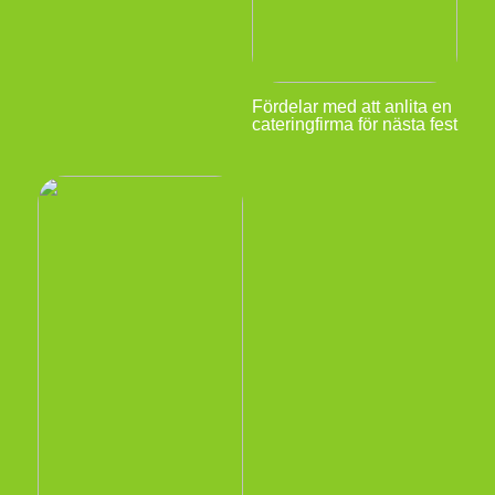
Fördelar med att anlita en
cateringfirma för nästa fest