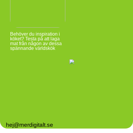
Behöver du inspiration i
köket? Testa på att laga
mat från någon av dessa
spännande världskök
hej@merdigitalt.se