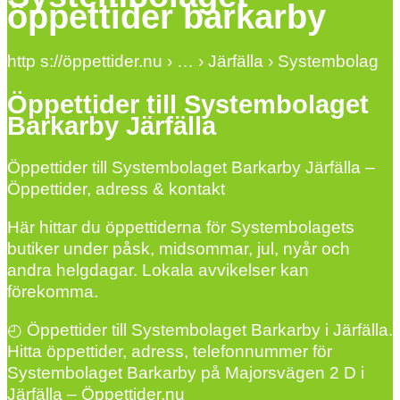
öppettider barkarby
http s://öppettider.nu › … › Järfälla › Systembolag
Öppettider till Systembolaget
Barkarby Järfälla
Öppettider till Systembolaget Barkarby Järfälla –
Öppettider, adress & kontakt
Här hittar du öppettiderna för Systembolagets
butiker under påsk, midsommar, jul, nyår och
andra helgdagar. Lokala avvikelser kan
förekomma.
◴ Öppettider till Systembolaget Barkarby i Järfälla.
Hitta öppettider, adress, telefonnummer för
Systembolaget Barkarby på Majorsvägen 2 D i
Järfälla – Öppettider.nu