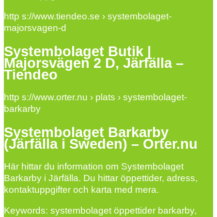
http s://www.tiendeo.se › systembolaget-
majorsvagen-d
Systembolaget Butik |
Majorsvägen 2 D, Järfälla –
Tiendeo
http s://www.orter.nu › plats › systembolaget-
barkarby
Systembolaget Barkarby
(Järfälla i Sweden) – Orter.nu
Här hittar du information om Systembolaget
Barkarby i Järfälla. Du hittar öppettider, adress,
kontaktuppgifter och karta med mera.
Keywords: systembolaget öppettider barkarby,