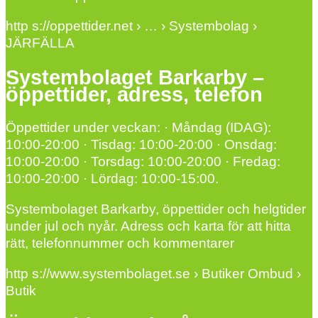
http s://oppettider.net › … › Systembolag ›
JÄRFÄLLA
Systembolaget Barkarby –
öppettider, adress, telefon
Öppettider under veckan: · Måndag (IDAG):
10:00-20:00 · Tisdag: 10:00-20:00 · Onsdag:
10:00-20:00 · Torsdag: 10:00-20:00 · Fredag:
10:00-20:00 · Lördag: 10:00-15:00.
Systembolaget Barkarby, öppettider och helgtider
under jul och nyår. Adress och karta för att hitta
rätt, telefonnummer och kommentarer
http s://www.systembolaget.se › Butiker Ombud ›
Butik