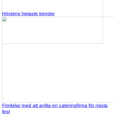
Höstens hetaste trender
Fördelar med att anlita en cateringfirma för nästa
fest