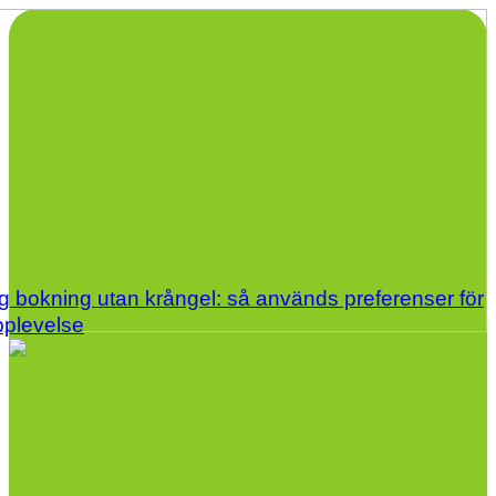
g bokning utan krångel: så används preferenser för
pplevelse