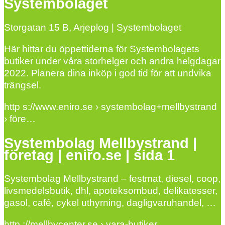
Systembolaget
Storgatan 15 B, Arjeplog | Systembolaget
Här hittar du öppettiderna för Systembolagets
butiker under våra storhelger och andra helgdagar
2022. Planera dina inköp i god tid för att undvika
trängsel.
http s://www.eniro.se › systembolag+mellbystrand
› före…
Systembolag Mellbystrand |
företag | eniro.se | sida 1
Systembolag Mellbystrand – festmat, diesel, coop,
livsmedelsbutik, dhl, apoteksombud, delikatesser,
gasol, café, cykel uthyrning, dagligvaruhandel, …
http ://mellbycenter.se › vara-butiker