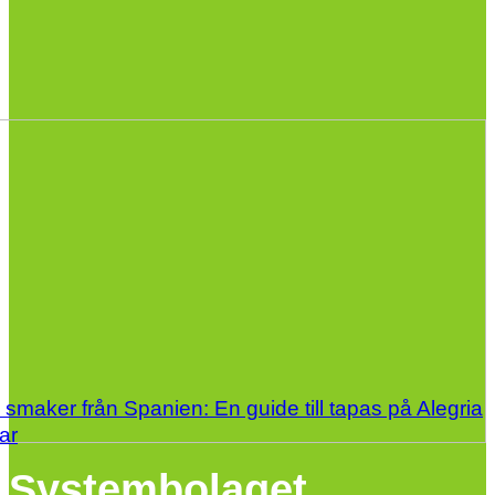
smaker från Spanien: En guide till tapas på Alegria
ar
Systembolaget