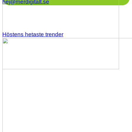
hej@merdigitalt.se
Höstens hetaste trender