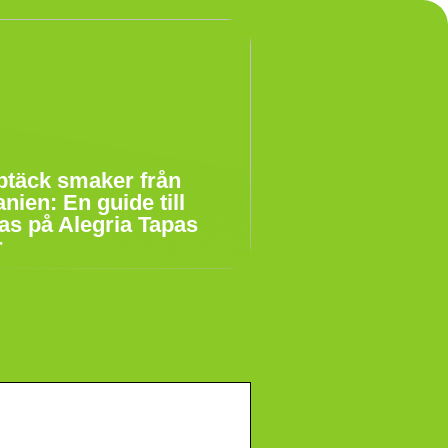
täck smaker från
nien: En guide till
as på Alegria Tapas
r