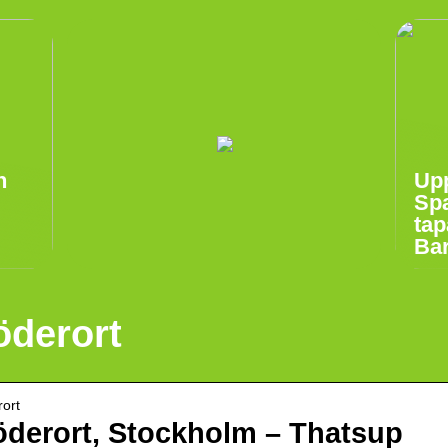
n
Upp
Spa
tap
Ba
öderort
rort
öderort, Stockholm – Thatsup