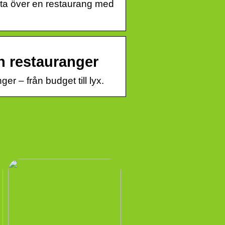
 ta över en restaurang med
h restauranger
r – från budget till lyx.