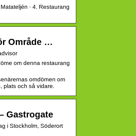
 Matateljén · 4. Restaurang
tör Område …
advisor
omdöme om denna restaurang
-resenärernas omdömen om
 plats och så vidare.
– Gastrogate
g i Stockholm, Söderort