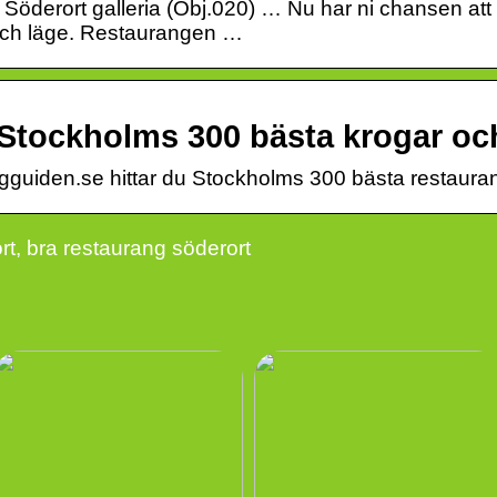
Söderort galleria (Obj.020) … Nu har ni chansen att
 och läge. Restaurangen …
Stockholms 300 bästa krogar oc
rogguiden.se hittar du Stockholms 300 bästa restaurange
t, bra restaurang söderort