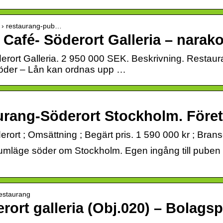
ty › restaurang-pub…
Café- Söderort Galleria – narako
rort Galleria. 2 950 000 SEK. Beskrivning. Restaura
söder – Lån kan ordnas upp …
rang-Söderort Stockholm. Företag
rt ; Omsättning ; Begärt pris. 1 590 000 kr ; Bran
mläge söder om Stockholm. Egen ingång till puben oc
Restaurang
ort galleria (Obj.020) – Bolagsp