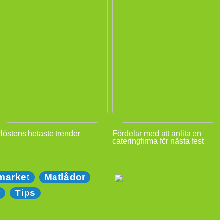
Höstens hetaste trender
Fördelar med att anlita en
cateringfirma för nästa fest
market
Matlådor
r
Tips