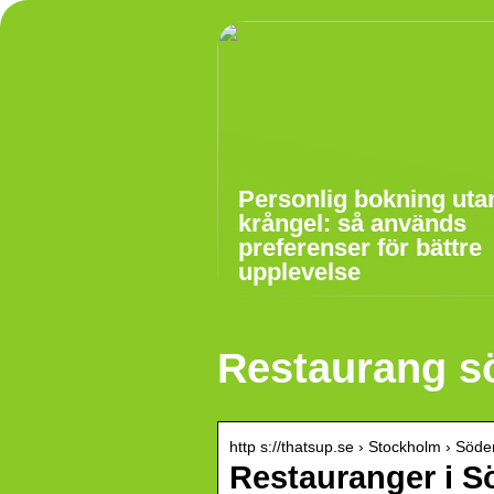
Personlig bokning uta
krångel: så används
preferenser för bättre
upplevelse
Restaurang s
http s://thatsup.se › Stockholm › Söde
Restauranger i S