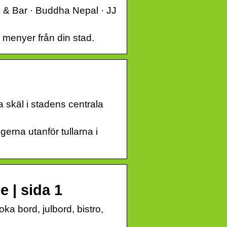
& Bar · Buddha Nepal · JJ
menyer från din stad.
 skäl i stadens centrala
erna utanför tullarna i
 | sida 1
ka bord, julbord, bistro,