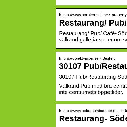
http s://www.narakonsult.se › proper
Restaurang/ Pub/ 
Restaurang/ Pub/ Café- Söde
välkänd galleria söder om 
http s://objektvision.se › Beskriv
30107 Pub/Restau
30107 Pub/Restaurang-Södero
Välkänd Pub med bra centru
inte centrumets öppettider.
http s://www.bolagsplatsen.se › … › 
Restaurang- Söder