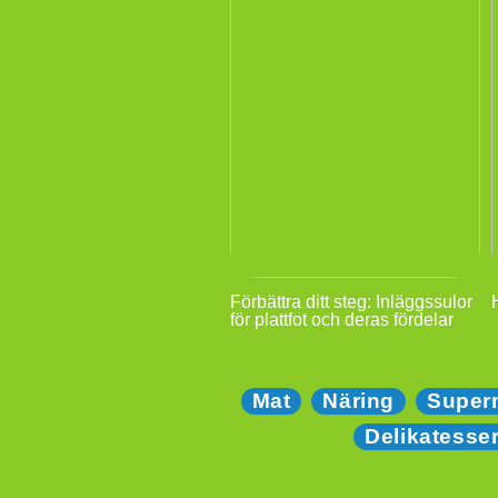
Förbättra ditt steg: Inläggssulor
för plattfot och deras fördelar
Mat
Näring
Super
Delikatesse