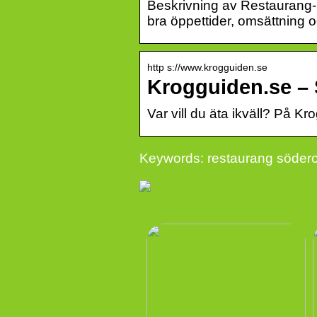
Beskrivning av Restaurang- 
bra öppettider, omsättning
http s://www.krogguiden.se
Krogguiden.se – 
Var vill du äta ikväll? På K
Keywords: restaurang söderor