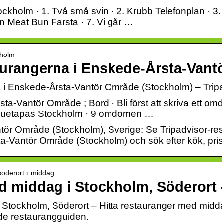
ckholm · 1. Två små svin · 2. Krubb Telefonplan · 3.
un Meat Bun Farsta · 7. Vi går …
kholm
aurangerna i Enskede-Årsta-Van
 i Enskede-Årsta-Vantör Område (Stockholm) – Trip
ta-Vantör Område ; Bord · Bli först att skriva ett 
asquetapas Stockholm · 9 omdömen …
ntör Område (Stockholm), Sverige: Se Tripadvisor
a-Vantör Område (Stockholm) och sök efter kök, pris,
 soderort › middag
 middag i Stockholm, Söderort 
Stockholm, Söderort – Hitta restauranger med midda
de restaurangguiden.