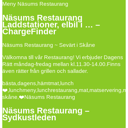
Meny Näsums Restaurang
Näsums Restaurang
Laddstationer, elbil i … –
ChargeFinder
Näsums Restaurang ~ Sevärt i Skåne
Välkomna till vår Restaurang! Vi erbjuder Dagens
Rätt måndag-fredag mellan kl.11.30-14.00.Finns
även rätter från grillen och sallader.
bästa,dagens,hämtmat,lunch
❤️,lunchmeny,lunchrestaurang,mat,matservering,mat
skåne,❤️Näsums Restaurang
Näsums Restaurang –
Sydkustleden