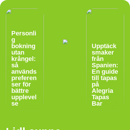
Personli
g
bokning
Upptäck
utan
smaker
krångel:
från
så
Spanien:
används
En guide
preferen
till tapas
ser för
på
bättre
Alegria
upplevel
Tapas
se
Bar