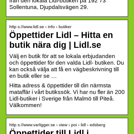
från den lokala Lidl-butiken på 192 73
Sollentuna, Djupdalsvägen 29.
http s://www.lidl.se › info › butiker
Öppettider Lidl – Hitta en
butik nära dig | Lidl.se
Välj en butik för att se lokala erbjudanden
och öppettider för den valda Lidl- butiken. Du
kan också välja att få en vägbeskrivning till
en butik eller se …
Hitta adress & öppettider till din närmsta
mataffär i vårt butikssök. Vi har nu fler än 200
Lidl-butiker i Sverige från Malmö till Piteå.
Välkommen!
http s://www.varligger.se › view › poi › lidl › edsberg
Öppettider till Lidl i