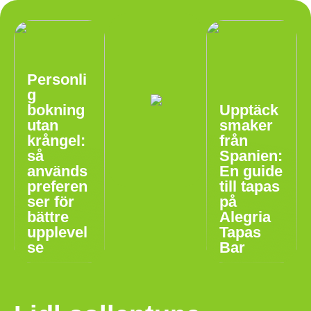
Personli
g
bokning
Upptäck
utan
smaker
krångel:
från
så
Spanien:
används
En guide
preferen
till tapas
ser för
på
bättre
Alegria
upplevel
Tapas
se
Bar