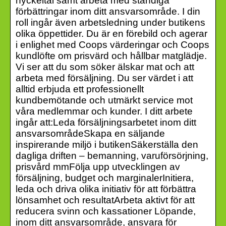
nyckeltal samt arbeta med ständiga
förbättringar inom ditt ansvarsområde. I din
roll ingår även arbetsledning under butikens
olika öppettider. Du är en förebild och agerar
i enlighet med Coops värderingar och Coops
kundlöfte om prisvärd och hållbar matglädje.
Vi ser att du som söker älskar mat och att
arbeta med försäljning. Du ser värdet i att
alltid erbjuda ett professionellt
kundbemötande och utmärkt service mot
våra medlemmar och kunder. I ditt arbete
ingår att:Leda försäljningsarbetet inom ditt
ansvarsområdeSkapa en säljande
inspirerande miljö i butikenSäkerställa den
dagliga driften – bemanning, varuförsörjning,
prisvård mmFölja upp utvecklingen av
försäljning, budget och marginalerInitiera,
leda och driva olika initiativ för att förbättra
lönsamhet och resultatArbeta aktivt för att
reducera svinn och kassationer Löpande,
inom ditt ansvarsområde, ansvara för