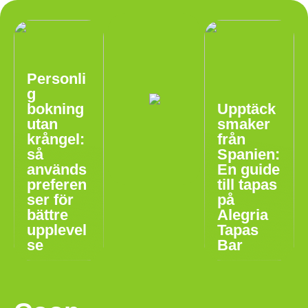
Personli
g
bokning
Upptäck
utan
smaker
krångel:
från
så
Spanien:
används
En guide
preferen
till tapas
ser för
på
bättre
Alegria
upplevel
Tapas
se
Bar