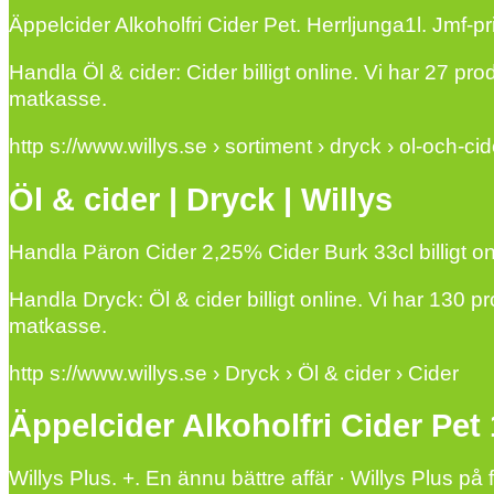
Äppelcider Alkoholfri Cider Pet. Herrljunga1l. Jmf-pri
Handla Öl & cider: Cider billigt online. Vi har 27 prod
matkasse.
http s://www.willys.se › sortiment › dryck › ol-och-cid
Öl & cider | Dryck | Willys
Handla Päron Cider 2,25% Cider Burk 33cl billigt onl
Handla Dryck: Öl & cider billigt online. Vi har 130 pr
matkasse.
http s://www.willys.se › Dryck › Öl & cider › Cider
Äppelcider Alkoholfri Cider Pet 
Willys Plus. +. En ännu bättre affär · Willys Plus p