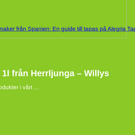
aker från Spanien: En guide till tapas på Alegria T
1l från Herrljunga – Willys
rodukter i vårt …