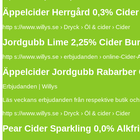
Äppelcider Herrgård 0,3% Cider 
http s://www.willys.se › Dryck › Öl & cider › Cider
Jordgubb Lime 2,25% Cider Burk
http s://www.willys.se › erbjudanden › online-Cider
Äppelcider Jordgubb Rabarber C
Erbjudanden | Willys
Läs veckans erbjudanden från respektive butik och 
http s://www.willys.se › Dryck › Öl & cider › Cider
Pear Cider Sparkling 0,0% Alkfr