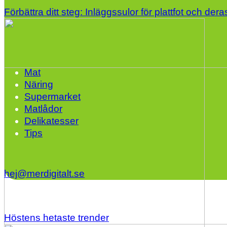
Förbättra ditt steg: Inläggssulor för plattfot och dera
Mat
Näring
Supermarket
Matlådor
Delikatesser
Tips
hej@merdigitalt.se
Höstens hetaste trender