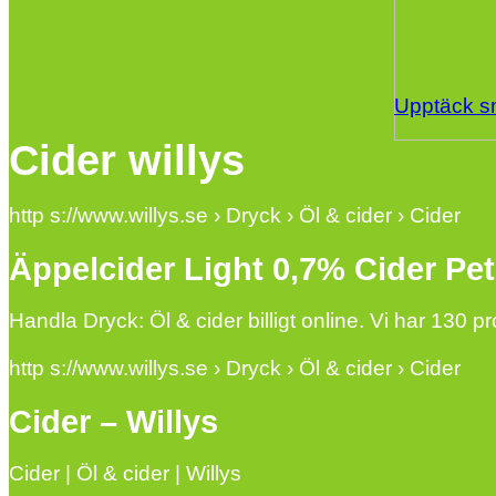
Upptäck sm
Cider willys
http s://www.willys.se › Dryck › Öl & cider › Cider
Äppelcider Light 0,7% Cider Pet 
Handla Dryck: Öl & cider billigt online. Vi har 130 p
http s://www.willys.se › Dryck › Öl & cider › Cider
Cider – Willys
Cider | Öl & cider | Willys