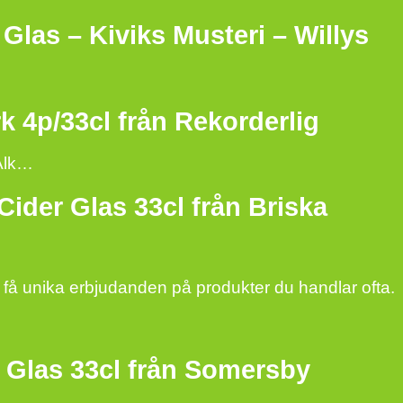
Glas – Kiviks Musteri – Willys
 4p/33cl från Rekorderlig
-Alk…
ider Glas 33cl från Briska
få unika erbjudanden på produkter du handlar ofta.
i Glas 33cl från Somersby